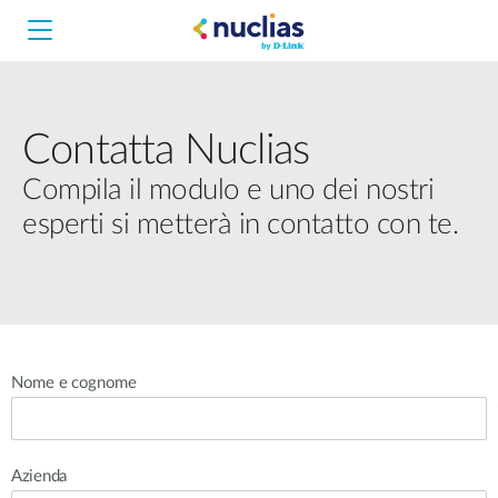
Contatta Nuclias
Nuclias Unity
Compila il modulo e uno dei nostri
esperti si metterà in contatto con te.
Nuclias Cloud
Hardware DNH-1000
Hardware DNH-3000
Software DNC-5000
Nome e cognome
Software DNC-100
Azienda