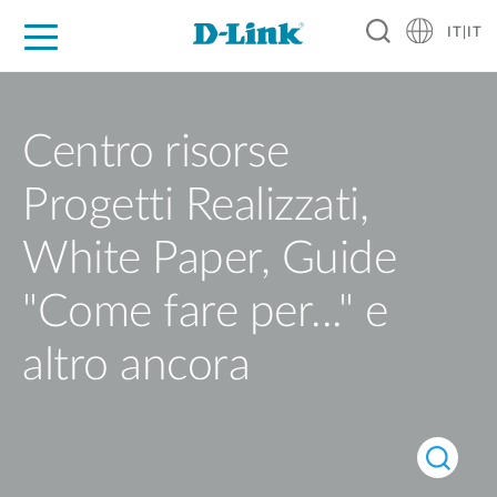
IT|IT
Per privati
Per aziende
Per industrie
Dove Acquistare
Supporto
Risorse
Partner
Centro risorse
Progetti Realizzati,
White Paper, Guide
"Come fare per..." e
altro ancora