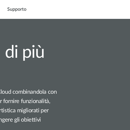
Supporto
 di più
Connect
Cloud
Marketpl
 Cloud combinandola con
r fornire funzionalità,
istica migliorati per
gere gli obiettivi