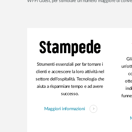
Wi-Fi Guest, per stimolare un numero maggiore di convers
Gl
Strumenti essenziali per far tornare i
un'ot
clienti e accrescere la loro attività nel
co
settore dell'ospitalità. Tecnologia che
otte
aiuta a risparmiare tempo e ad avere
ind
successo.
funne
Maggiori informazioni
M