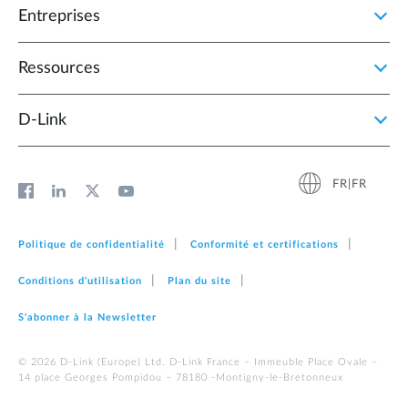
Entreprises
Ressources
D‑Link
FR|FR
Politique de confidentialité
Conformité et certifications
Conditions d'utilisation
Plan du site
S'abonner à la Newsletter
© 2026 D‑Link (Europe) Ltd. D-Link France – Immeuble Place Ovale –
14 place Georges Pompidou – 78180 -Montigny-le-Bretonneux