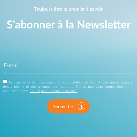
Toujours être le premier à savoir
S'abonner à la Newsletter
Je veux être tenu au courant des activités de D-Link, des mises à jours
des produits et des promotions. Vous confirmez que vous comprenez et
acceptez notre
Politique de confidentialité
.
Soumettre