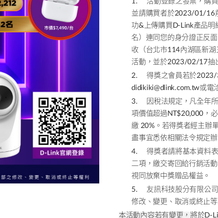
1. 活動登錄之發票，購買
並請購買者於
2023/01/16
功
&
上傳購買D-Link產
名）連同您的身分證正反面
收（台北市
114
內湖區新湖
活動，並於2023/02/1
2. 得獎之會員若於
2023/
didikiki@dlink.com.tw
或電
3. 因稅法規定，凡全年
項價值超過
NT$20,000
，必
繳
20%
。若得獎者經主辦
盡事宜悉依相關法令規定辦
4. 得獎者請將基本資料
二項，繳交寄回給行銷活動
視同放棄中獎贈品權益。
5. 友訊科技股分有限公
修改、變更、取消或終止等
本活動內容若有變更，將於
D-L