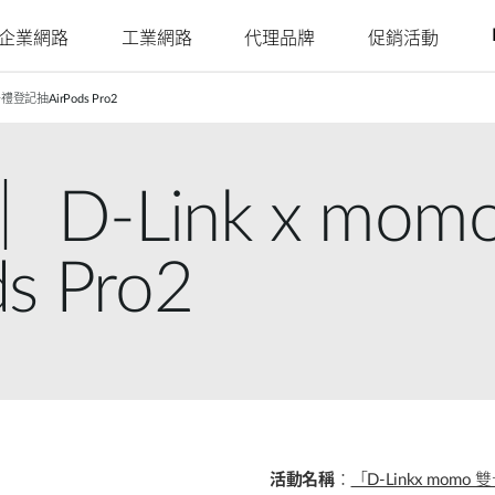
企業網路
工業網路
代理品牌
促銷活動
禮登記抽AirPods Pro2
Juniper
Nuclias
Nuclias
Nuclias
Nuclias
Nuclias
Ruckus
Nuclias
4G/5G行動網路
網路攝影機
SOHO
Industry
Connect
M2M
Hyper
Surveillance
影
戶外行動路由器
室內網路攝影機
網路安全存
單點網路
單點網路
WAN 延伸
多點網路
簡易部署的
D-Link x m
室內行動路由器
戶外網路攝影機
YesTurnkey
取
本地監視系
分散式網路
聚合至邊緣
遠端存取
核心至邊緣
機
統
mydlink App
行動熱點
整合式影像
網路
網路
高速網路
安全監控
 Pro2
監控
單點集中式
USB無線網卡
身分識別與
網路統一可
安全監控
PoE網路
IIoT & 遙測
訪客Wi-Fi
存取管理
視性
多點安全監
車載方案
控
哪裡購買
活動名稱
：
「D-Linkx mom