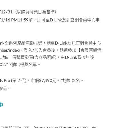
智慧電桿
/12/31
（以購買發票日為基準）
/1/16 PM11:59
前，即可至
D-Link
友訊官網會員中心申
ink
全系列產品滿額抽獎，請至
D-Link
友訊官網會員中心
mber/index)
，登入
/
加入會員後，點選參加【會員回饋活
成功
&
上傳購買發票
(
含商品明細
)
，由
D-Link
審核無誤
02/17
抽出得獎名單。
s Pro (
第
2
代
)
，市價
$7,490
元，共抽出
2
名。
贈品。
)