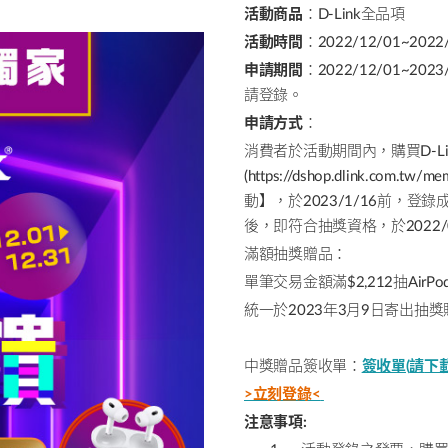
活動商品
：
D-Link
全品項
活動時間
：
2022/12/01~2022
申請期間
：
2022/12/01~2023
請登錄。
申請方式
：
消費者於活動期間內，購買
D-L
(https://dshop.dlink.com.tw/me
動】，於
2023/1/16
前，登錄
後，即符合抽獎資格，於
2022/
滿額抽獎贈品：
單筆交易金額滿
$2,212
抽
AirPod
統一於
2023
年
3
月
9
日寄出抽獎
中獎贈品簽收單：
簽收單(
請
下載
>立刻登錄<
注意事項
: