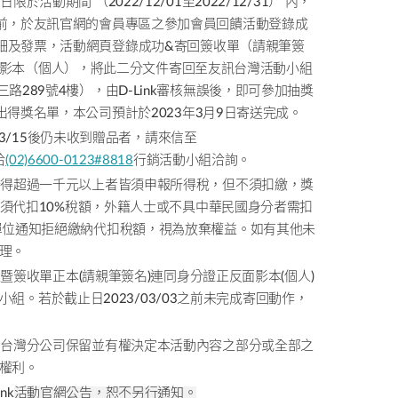
日限於活動期間 （
2022/12/01
至
2022/12/31
） 內，
前，於友訊官網的會員專區之參加會員回饋活動登錄成
品明細及發票，活動網頁登錄成功
&
寄回簽收單（請親筆簽
影本（個人），將此二分文件寄回至友訊台灣活動小組
三路
289
號
4
樓），由
D-Link
審核無誤後，即可參加抽獎
7抽出得獎名單，本公司預計於
2023
年
3
月
9
日寄送完成。
3/15
後仍未收到贈品者，請來信至
洽
(02)6600-0123#8818
行銷活動小組洽詢。
所得超過一千元以上者皆須申報所得稅，但不須扣繳，獎
須代扣
10%
稅額，外籍人士或不具中華民國身分者需扣
單位通知拒絕繳納代扣稅額，視為放棄權益。如有其他未
理。
表暨簽收單正本
(
請親筆簽名
)
連同身分證正反面影本
(
個人
)
小組。若於截止日
2023/03/03
之前未完成寄回動作，
司台灣分公司保留並有權決定本活動內容之部分或全部之
權利。
ink
活動官網公告，恕不另行通知。