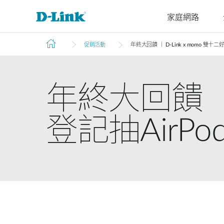
家庭網路
促銷活動
年終大回饋 ｜ D-Link x momo 雙十二好
4G/5G
Cyberbit
交換器
無線
工業級交換
家庭Wi-Fi
路由器
配件
監視器
管理
M2M
器
微型資料中
企業基地台
路由器
VPN路由器
光纖收發器
IP網路攝
雲端管理
M2M路由器
年終大回饋 ｜ 
心交換器
無網管交換
機
智慧基地台
延伸器
光電轉換器
SonicWall
器
PoE路由器
核心交換器
網路錄影
無線網卡
智慧交換器
M2M無線路
登記抽AirPods
聚合交換器
由器
網管交換器
可堆疊智慧
IIoT閘道器
交換器
車用閘道器
標準智慧交
有線網路
換器
無網管交換器
簡易智慧交
換器
無網管交換