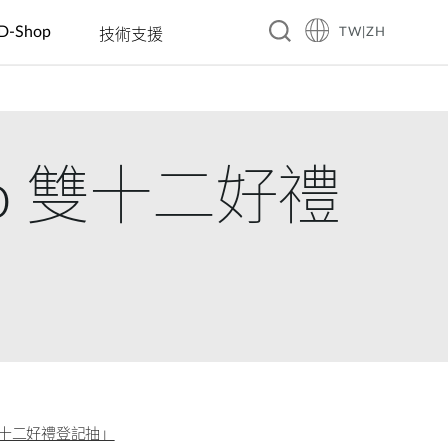
D-Shop
TW|ZH
技術支援
A10
旅館
企業 & 零售
智慧家庭
教育
製造
餐飲
工業 IoT
交通
賓館
電動車充電
智慧插座
幼稚園
自動光學檢
咖啡廳
洪水監控
智慧交通
omo 雙十二好禮
測
商務飯店
數位看板 &
感測器
國小國中高
餐廳
太陽能管理
大眾運輸
互動資訊站
中
自動化工廠
渡假村
連鎖餐廳
智慧溫室
智慧警政巡
自動販賣機
大學
機器人
邏系統
(AMR/AGV)
智慧城市
城市安全監
控
o 雙十二好禮登記抽」
自動化建築