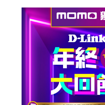
器
PoE交換器
配件
管理
光電轉換器
雲端網路管
理
主動式光纖
網路
網路控制器
直連電纜
PoE轉接器