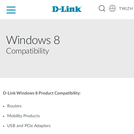
TW|ZH
D-Shop
家庭網路
企業網路
工業網路
代理品牌
促銷活動
技術支援
Windows 8
Compatibility
D-Link Windows 8 Product Compatibility:
Routers
Mobility Products
USB and PCIe Adapters