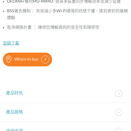
OFDMA+雙向MU-MIMO: 提高多裝置同步傳輸效率並減少延遲
BSS著色機制： 有效減少多Wi-Fi環境的訊號干擾，達到更好的連網
體驗
乾淨網路計畫 ： 確保您傳輸資訊的安全性和隱密性
型錄下載
Where to buy
產品特色
產品規格