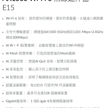
E15
Wi-Fi 6 技術： 提供更快的網速，更好的乘載量，大幅減少網路壅
塞問題
次世代傳輸速度： 網速達AX1500 (5GHz頻段1201 Mbps+2.4GHz
頻段300Mbps)
Al W i -F i智慧運網： 自動智慧連上最佳的Wi-Fi頻道
Al Mesh 智慧串聯： 打造訊號更強的Mesh連線
Al 流量控管 ： 透過Al QoS 技術，智慧分配頻寬
Al 家長監控 ： 關心孩子的上網活動及時間
Al 智慧助理 ： 即時了解網路使用狀況並取得報告
超廑涵蓋範圍： 每台E15 可提供70 坪涵蓋範圍
超高承載量： 最多可支援128 個連線裝置
Gigabit連接埠： 1 個G igab it有線網路連接埠