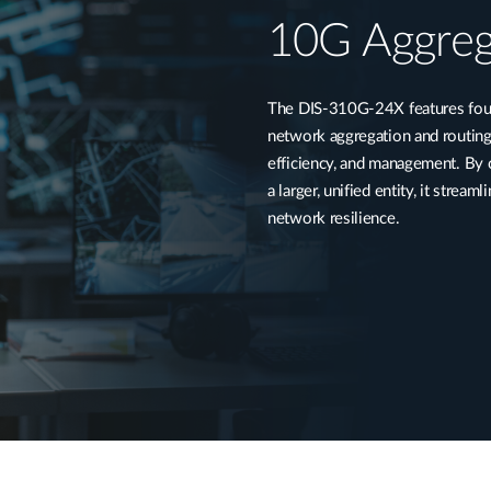
10G Aggreg
The DIS-310G-24X features four
network aggregation and routing
efficiency, and management. By 
a larger, unified entity, it strea
network resilience.