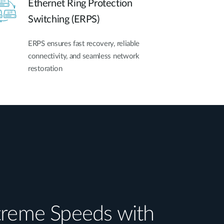
Ethernet Ring Protection
Switching (ERPS)
ERPS ensures fast recovery, reliable
connectivity, and seamless network
restoration
treme Speeds with