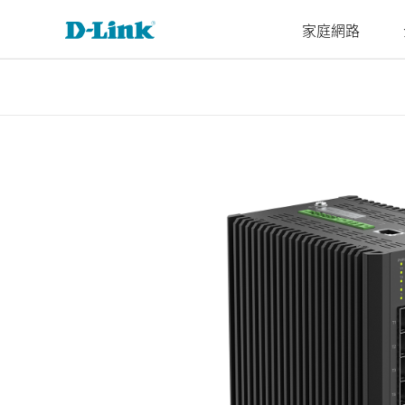
家庭網路
4G/5G
Cyberbit
交換器
無線
工業級交換
家庭Wi-Fi
路由器
配件
監視器
管理
M2M
器
微型資料中
企業基地台
路由器
VPN路由器
光纖收發器
IP網路攝
雲端管理
M2M路由器
心交換器
無網管交換
機
智慧基地台
延伸器
光電轉換器
SonicWall
器
PoE路由器
核心交換器
網路錄影
無線網卡
智慧交換器
M2M無線路
聚合交換器
由器
網管交換器
可堆疊智慧
IIoT閘道器
交換器
車用閘道器
標準智慧交
有線網路
換器
無網管交換器
簡易智慧交
換器
無網管交換