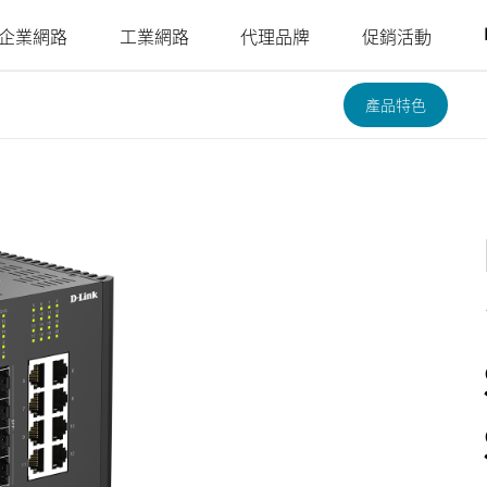
企業網路
工業網路
代理品牌
促銷活動
產品特色
Juniper
Nuclias
Nuclias
Nuclias
Nuclias
Nuclias
Ruckus
Nuclias
4G/5G行動網路
網路攝影機
SOHO
Industry
Connect
M2M
Hyper
Surveillance
影
戶外行動路由器
室內網路攝影機
網路安全存
單點網路
單點網路
WAN 延伸
多點網路
簡易部署的
室內行動路由器
戶外網路攝影機
YesTurnkey
取
本地監視系
分散式網路
聚合至邊緣
遠端存取
核心至邊緣
機
統
mydlink App
行動熱點
整合式影像
網路
網路
高速網路
安全監控
監控
單點集中式
USB無線網卡
身分識別與
網路統一可
安全監控
PoE網路
IIoT & 遙測
訪客Wi-Fi
存取管理
視性
多點安全監
車載方案
控
哪裡購買