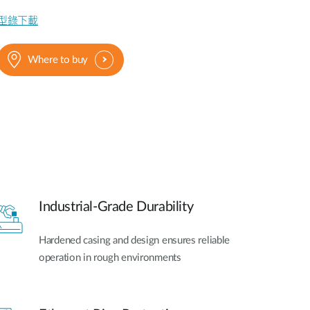
型錄下載
Where to buy
Industrial-Grade Durability
Hardened casing and design ensures reliable
operation in rough environments