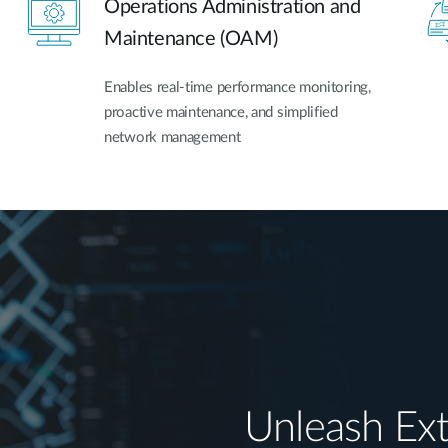
Operations Administration and
Maintenance (OAM)
Enables real-time performance monitoring,
proactive maintenance, and simplified
network management
Unleash Ex