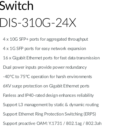
Switch
智慧電桿
DIS-310G-24X
4 x 10G SFP+ ports for aggregated throughput
4 x 1G SFP ports for easy network expansion
16 x Gigabit Ethernet ports for fast data transmission
Dual power inputs provide power redundancy
-40°C to 75°C operation for harsh environments
6KV surge protection on Gigabit Ethernet ports
Fanless and IP40-rated design enhances reliability
Support L3 management by static & dynamic routing
Support Ethernet Ring Protection Switching (ERPS)
Support proactive OAM: Y.1731 / 802.1ag / 802.3ah