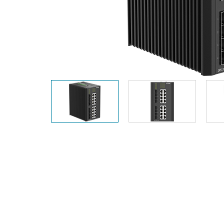
器
PoE交換器
配件
管理
光電轉換器
雲端網路管
理
主動式光纖
網路
網路控制器
直連電纜
PoE轉接器