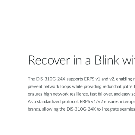
Recover in a Blink w
The DIS-310G-24X supports ERPS v1 and v2, enabling mul
prevent network loops while providing redundant paths f
ensures high network resilience, fast failover, and easy sca
As a standardized protocol, ERPS v1/v2 ensures interope
brands, allowing the DIS-310G-24X to integrate seamless