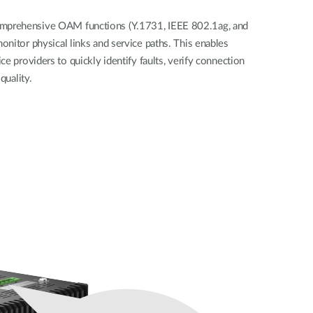
prehensive OAM functions (Y.1731, IEEE 802.1ag, and
nitor physical links and service paths. This enables
e providers to quickly identify faults, verify connection
quality.