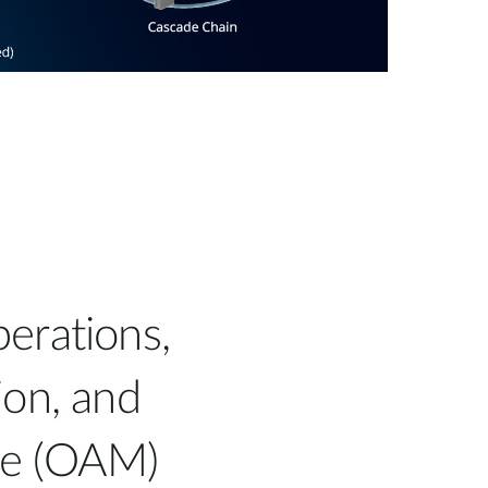
erations,
ion, and
ce (OAM)