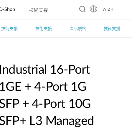
D-Shop
TW|ZH
技術支援
技術支援
技術支援
產品規格
技術支援
A10
旅館
企業 & 零售
智慧家庭
教育
製造
餐飲
工業 IoT
交通
賓館
電動車充電
智慧插座
幼稚園
自動光學檢
咖啡廳
洪水監控
智慧交通
測
商務飯店
數位看板 &
感測器
國小國中高
餐廳
太陽能管理
大眾運輸
互動資訊站
中
自動化工廠
渡假村
連鎖餐廳
智慧溫室
智慧警政巡
Industrial 16-Port
自動販賣機
大學
機器人
邏系統
(AMR/AGV)
1GE + 4-Port 1G
智慧城市
SFP + 4-Port 10G
城市安全監
SFP+ L3 Managed
控
自動化建築