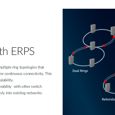
ith ERPS
tiple ring topologies that
or continuous connectivity. This
lability.
rability with other switch
ly into existing networks.