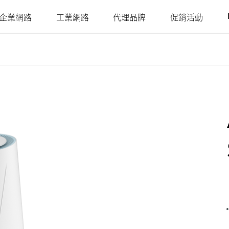
企業網路
工業網路
代理品牌
促銷活動
Juniper
Nuclias
Nuclias
Nuclias
Nuclias
Nuclias
Ruckus
Nuclias
4G/5G行動網路
網路攝影機
SOHO
Industry
Connect
M2M
Hyper
Surveillance
影
戶外行動路由器
室內網路攝影機
網路安全存
單點網路
單點網路
WAN 延伸
多點網路
簡易部署的
室內行動路由器
戶外網路攝影機
YesTurnkey
取
本地監視系
分散式網路
聚合至邊緣
遠端存取
核心至邊緣
機
統
mydlink App
行動熱點
整合式影像
網路
網路
高速網路
安全監控
監控
單點集中式
USB無線網卡
身分識別與
網路統一可
安全監控
PoE網路
IIoT & 遙測
訪客Wi-Fi
存取管理
視性
多點安全監
車載方案
控
哪裡購買