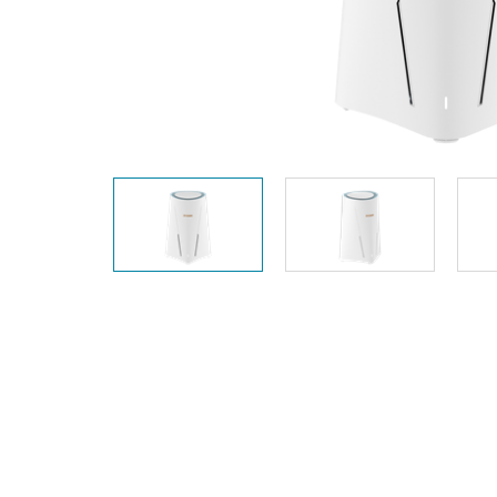
器
PoE交換器
配件
管理
光電轉換器
雲端網路管
理
主動式光纖
網路
網路控制器
直連電纜
PoE轉接器