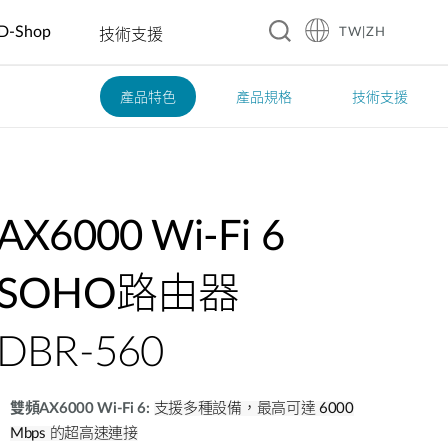
D-Shop
TW|ZH
技術支援
產品特色
產品規格
技術支援
A10
旅館
企業 & 零售
智慧家庭
教育
製造
餐飲
工業 IoT
交通
賓館
電動車充電
智慧插座
幼稚園
自動光學檢
咖啡廳
洪水監控
智慧交通
測
商務飯店
數位看板 &
感測器
國小國中高
餐廳
太陽能管理
大眾運輸
互動資訊站
中
自動化工廠
渡假村
連鎖餐廳
智慧溫室
智慧警政巡
AX6000 Wi-Fi 6
自動販賣機
大學
機器人
邏系統
(AMR/AGV)
SOHO路由器
智慧城市
DBR-560
城市安全監
控
雙頻AX6000 Wi-Fi 6:
支援多種設備，最高可達 6000
Mbps 的超高速連接
自動化建築