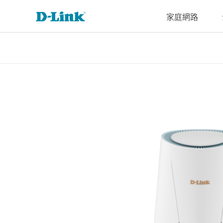
家庭網路
4G/5G
Cyberbit
交換器
無線
工業級交換
家庭Wi-Fi
路由器
配件
監視器
管理
M2M
器
微型資料中
企業基地台
路由器
VPN路由器
光纖收發器
IP網路攝
雲端管理
M2M路由器
心交換器
無網管交換
機
智慧基地台
延伸器
光電轉換器
SonicWall
器
PoE路由器
核心交換器
網路錄影
無線網卡
智慧交換器
M2M無線路
聚合交換器
由器
網管交換器
可堆疊智慧
IIoT閘道器
交換器
車用閘道器
標準智慧交
有線網路
換器
無網管交換器
簡易智慧交
換器
無網管交換