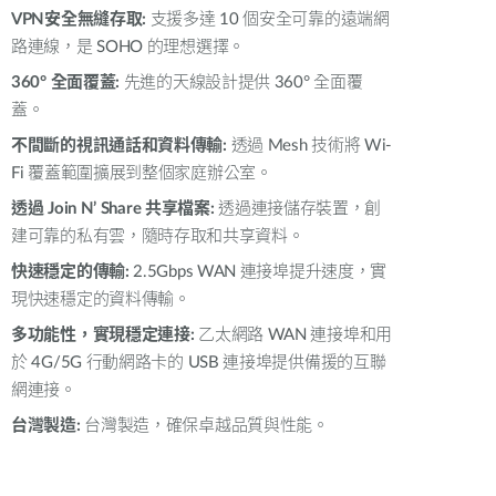
VPN
安全無縫存取
:
支援多達
10
個安全可靠的遠端網
智慧電桿
路連線，是
SOHO
的理想選擇。
360° 全面覆蓋:
先進的天線設計提供
360°
全面覆
蓋。
不間斷的視訊通話和資料傳輸
:
透過
Mesh
技術將
Wi-
Fi
覆蓋範圍擴展到整個家庭辦公室。
透
過
Join N
’
Share
共享檔案
:
透過連接儲存裝置，創
建可靠的私有雲，隨時存取和共享資料。
快速穩定的傳輸
:
2.5Gbps WAN
連接埠提升速度，實
現快速穩定的資料傳輸。
多功能性，實現穩定連接
:
乙太網路
WAN
連接埠和用
於
4G/5G 行動網路卡
的
USB
連接埠提供備援的互聯
網連接。
台灣製造
:
台灣製造，確保卓越品質與性能。