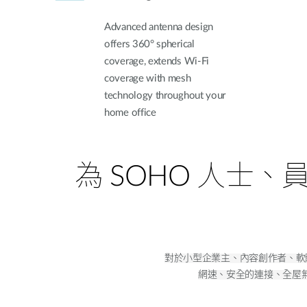
Advanced antenna design
offers 360° spherical
coverage, extends Wi-Fi
coverage with mesh
technology throughout your
home office
為 SOHO 人士
對於小型企業主、內容創作者、軟
網速、安全的連接、全屋無