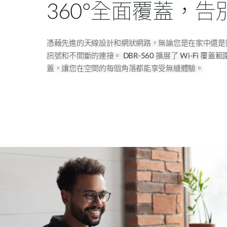
360°全面覆蓋，告別
憑藉先進的天線設計和網狀網路，無論您是在家中還是
訊號和不間斷的連接。
DBR-560
擴展了
Wi-Fi
覆蓋範
蓋，讓您在空間的每個角落都能享受無縫體驗。