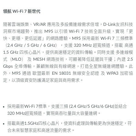
領航
Wi-Fi 7
新世代
隨著雲端娛樂、
VR/AR
應用及多設備連線需求倍增，
D-Link
友訊科技
洞察市場趨勢，推出
M95
以引領
Wi-Fi 7
技術全面升級，實現「更
快、更穩、更低延遲」的網路體驗。
M95
採用最新
Wi-Fi 7
三頻標準
（
2.4 GHz / 5 GHz / 6 GHz
），支援
320 MHz
超寬頻道，搭載
高通
1.5 GHz
四核心晶片，提供高速穩定的資料傳輸。同時支援
多連線模
式（
MLO
）
及
MESH
網路技術，可顯著降低延遲與干擾；內建
2.5
Gbps
全埠傳輸，兼顧無線與有線網速，打造全屋無縫連網體驗。此
外，
M95
通過
歐盟最新
EN 18031
無線安全認證
及
WPA3
加密協
定，以頂級資安防護滿足家庭與商用需求。
採用最新
Wi-Fi 7
標準，支援三頻
(2.4 GHz/5 GHz/6 GHz)
並結合
320 MHz
超寬頻道，實現高吞吐量與大容量連網。
搭載高通
1.5GHz
四核心晶片，使資料處理與傳輸更為快速穩定，符
合未來智慧家庭和高速流量的需求。