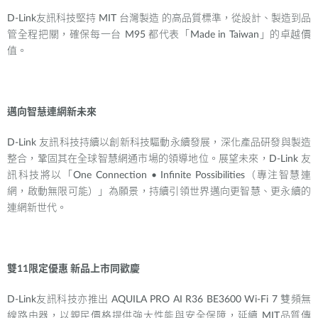
D-Link
友訊科技堅持
MIT
台灣製造
的高品質標準，從設計、製造到品
管全程把關，確保每一台
M95
都代表「
Made in Taiwan
」的卓越價
值。
邁向智慧連網新未來
D-Link
友訊科技持續以創新科技驅動永續發展，深化產品研發與製造
整合，鞏固其在全球智慧網通市場的領導地位。展望未來，
D-Link
友
訊科技將以「
One Connection • Infinite Possibilities
（專注智慧連
網，啟動無限可能）」為願景，持續引領世界邁向更智慧、更永續的
連網新世代。
雙
11
限定優惠
新品上市同歡慶
D-Link
友訊科技亦推出
AQUILA PRO AI R36 BE3600 Wi-Fi 7
雙頻無
線路由器，以親民價格提供強大性能與安全保障，延續
MIT
品質傳