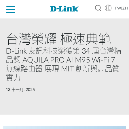
TW|ZH
D-Shop
家庭網路
企業網路
工業網路
代理品牌
促銷活動
技術支援
台灣榮耀 極速典範
D-Link 友訊科技榮獲第 34 屆台灣精
品獎 AQUILA PRO AI M95 Wi-Fi 7
無線路由器 展現 MIT 創新與高品質
實力
13 十一月, 2025