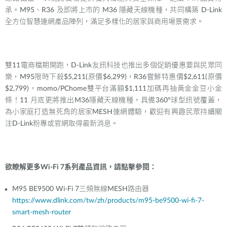
承。
M95
、
R36
及即將上市的
M36
隱藏天線機種，共同構築
D-Link
全方位智慧連網產品陣列，滿足多樣化的居家與商用場景需求。
雙
11
電商檔期開跑，
D-Link
友訊科技也推出多個促銷優惠要與民眾同
樂，
M95
限時下殺
$5,211(
原價
$6,299)
，
R36
嘗鮮特惠價
$2,611(
原價
$2,799)
，
momo/PChome
雙平台滿額
$1,111
加碼再抽黃金金豆小金
條！
11
月底更將推出
M36
隱藏天線機種，具備
360°
球型訊號覆蓋，
為小家庭打造無死角的居家
MESH
連網體驗，歡迎有興趣民眾持續關
注
D-Link
粉專或官網取得最新消息。
欲瞭解更多
Wi-Fi 7
系列產品資訊，請點擊參閱：
M95
BE9500 Wi-Fi 7
三頻無線
MESH
路由器
https://www.dlink.com/tw/zh/products/m95-be9500-wi-fi-7-
smart-mesh-router