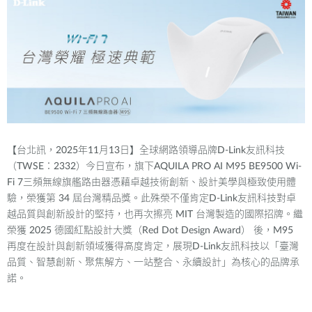
【台北訊，
2025
年
11
月
13
日】全球網路領導品牌
D-Link
友訊科技
（
TWSE
：
2332
）今日宣布，旗下
AQUILA PRO AI M95 BE9500 Wi-
Fi 7
三頻無線旗艦路由器憑藉卓越技術創新、設計美學與極致使用體
驗，榮獲第
34
屆台灣精品獎。此殊榮不僅肯定
D-Link
友訊科技對卓
越品質與創新設計的堅持，也再次擦亮
MIT
台灣製造的國際招牌。繼
榮獲
2025
德國紅點設計大獎（
Red Dot Design Award
）
後，
M95
再度在設計與創新領域獲得高度肯定，展現
D-Link
友訊科技以「臺灣
品質、智慧創新、聚焦解方、一站整合、永續設計」為核心的品牌承
諾。