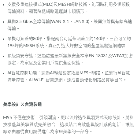
支援多重連接模式
(MLO)
及
MESH
網路技術，能同時利用多個頻段
傳輸資料，顯著降低網路延遲與卡頓情形。
具備
2.5 Gbps
全埠傳輸
(WAN X 1
，
LANX 3)
，兼顧無線與有線高速
傳輸。
單機可涵蓋約
80
坪，搭配兩台可延伸涵蓋至約
140
坪、三台可至約
195
坪的
MESH
系統，真正打造大坪數空間的全屋無縫連網體驗。
頂級資安守護：通過歐盟最新無線安全標準
EN 18031
及
WPA3
加密
協定，為家庭及企業用戶提供全面保護。
AI
智慧控制功能：透過
AI
輕鬆設定拓展
MESH
網路，並進行
AI
智慧
流量控管、
AI Wi-Fi
智慧連網，達成自動優化網路品質等目的。
美學設計
X
台灣製造
M95
不僅在技術上引領潮流，更以流線造型與羽翼式天線設計，將科
技機能與美學質感完美融合。這項結合高效能與設計感的創新，讓無
線路由器從實用設備進化為家居美學的一部分。