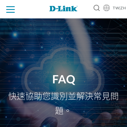
TW|ZH
D-Shop
家庭網路
企業網路
工業網路
代理品牌
促銷活動
技術支援
FAQ
快速協助您識別並解決常見問
題。