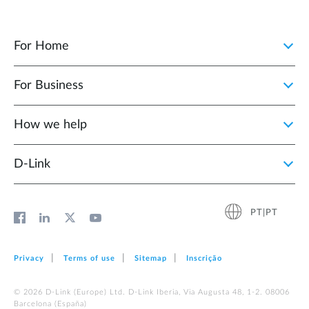
For Home
For Business
How we help
D‑Link
PT|PT
Privacy
Terms of use
Sitemap
Inscrição
© 2026 D‑Link (Europe) Ltd. D-Link Iberia, Via Augusta 48, 1-2. 08006
Barcelona (España)