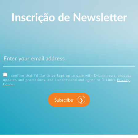
Inscrição de Newsletter
I confirm that I'd like to be kept up to date with D-Link news, product
updates and promotions, and I understand and agree to D-Link's
Privacy
Policy
.
Subscribe