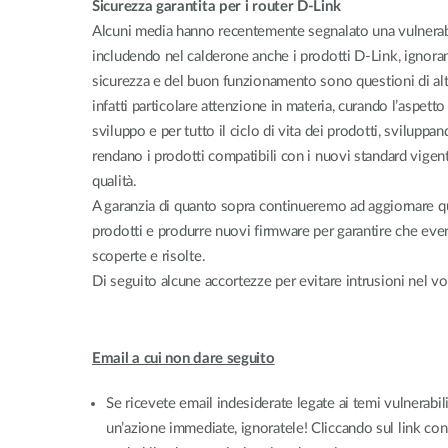
Sicurezza garantita per i router D-Link
Switches
Alcuni media hanno recentemente segnalato una vulnerabili
Switches
includendo nel calderone anche i prodotti D-Link, ignoran
non gestiti
sicurezza e del buon funzionamento sono questioni di alt
Switches
PoE
infatti particolare attenzione in materia, curando l’aspetto
sviluppo e per tutto il ciclo di vita dei prodotti, svilup
rendano i prodotti compatibili con i nuovi standard vigent
Accessori
Gestione
Dove
qualità.
Comprare
A garanzia di quanto sopra continueremo ad aggiornare que
Media
Gestione
prodotti e produrre nuovi firmware per garantire che even
Convertitori
Network in
Cloud
scoperte e risolte.
Fibra Attiva
Di seguito alcune accortezze per evitare intrusioni nel v
Network
Direct
Controllers
Attach
Cables
Adattatori
Email a cui non dare seguito
PoE
Se ricevete email indesiderate legate ai temi vulnerabil
un’azione immediate, ignoratele! Cliccando sul link con