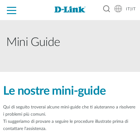
IT|IT
Per privati
Per aziende
Per industrie
Dove Acquistare
Supporto
Risorse
Partner
Mini Guide
Le nostre mini-guide
Qui di seguito troverai alcune mini-guide che ti aiuteranno a risolvere
i problemi più comuni.
Ti suggeriamo di provare a seguire le procedure illustrate prima di
contattare l'assistenza.