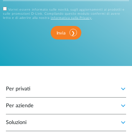
Vorrei essere informato sulle novità, sugli aggiornamenti ai prodotti e
sulle promozioni D-Link. Compilando questo modulo confermi di avere
letto e di aderire alla nostra
Informativa sulla Privacy
.
Invia
Per privati
Per aziende
Soluzioni