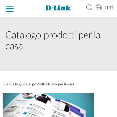
IT|IT
Per privati
Per aziende
Per industrie
Dove Acquistare
Supporto
Risorse
Partner
Catalogo prodotti per la
casa
Scarica la guida ai
prodotti D-Link per la casa