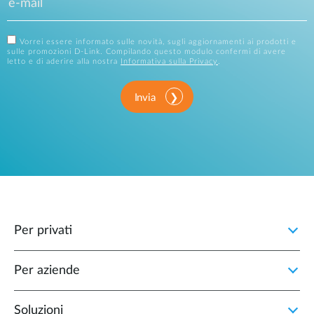
Vorrei essere informato sulle novità, sugli aggiornamenti ai prodotti e
sulle promozioni D-Link. Compilando questo modulo confermi di avere
letto e di aderire alla nostra
Informativa sulla Privacy
.
Invia
Per privati
Per aziende
Soluzioni