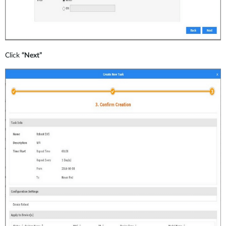
Click
“Next”