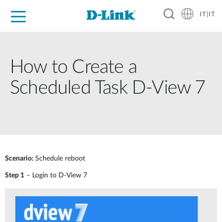
IT|IT
Per privati
Per aziende
Per industrie
Dove Acquistare
Supporto
Risorse
Partner
How to Create a
Scheduled Task D-View 7
Scenario:
Schedule reboot
Step 1
– Login to D-View 7