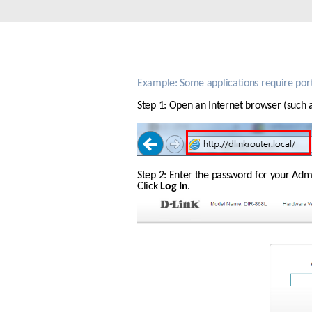
Switches
Switches
non gestiti
Switches
PoE
Example: Some applications require port
Step 1: Open an Internet browser (such as
Accessori
Gestione
Dove
Comprare
Media
Gestione
Convertitori
Network in
Step 2: Enter the password for your Admin
Cloud
Fibra Attiva
Click 
Log In
.
Network
Direct
Controllers
Attach
Cables
Adattatori
PoE