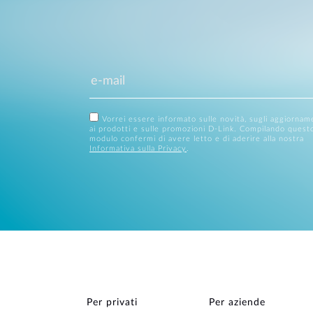
Vorrei essere informato sulle novità, sugli aggiornam
ai prodotti e sulle promozioni D-Link. Compilando quest
modulo confermi di avere letto e di aderire alla nostra
Informativa sulla Privacy
.
Per privati
Per aziende