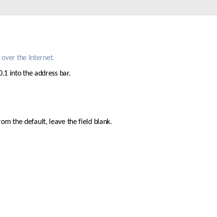
Videosorveglianza
cittadina
Smart
Building
over the Internet.
Smart Pole
.1 into the address bar.
m the default, leave the field blank. 