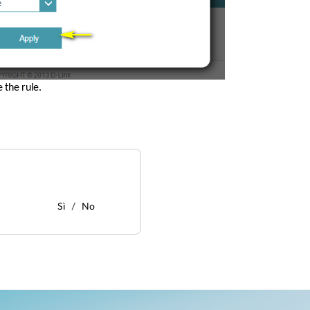
 the rule.
Sì
No