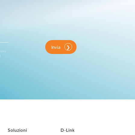
Invia
enti
o
Soluzioni
D‑Link