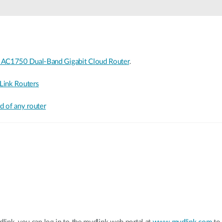
Reti a bordo
veicolo
 AC1750 Dual-Band Gigabit Cloud Router
.
Link Routers
 of any router