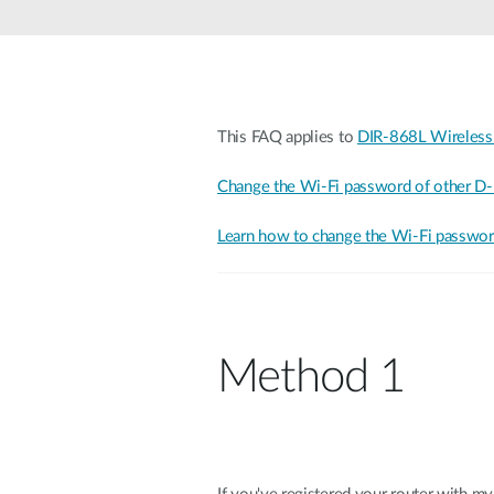
Switches
Switches
non gestiti
Switches
PoE
This FAQ applies to
DIR-868L Wireless
Change the Wi-Fi password of other D-
Accessori
Gestione
Dove
Comprare
Learn how to change the Wi-Fi password
Media
Gestione
Convertitori
Network in
Cloud
Fibra Attiva
Network
Direct
Controllers
Attach
Cables
Method 1
Adattatori
PoE