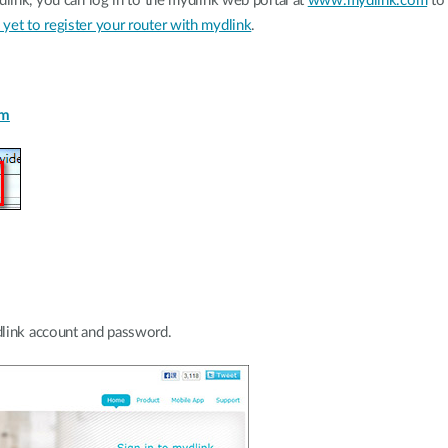
dlink, you can log in to the mydlink web portal at
www.mydlink.com
to 
yet to register your router with mydlink
.
om
link account and password.