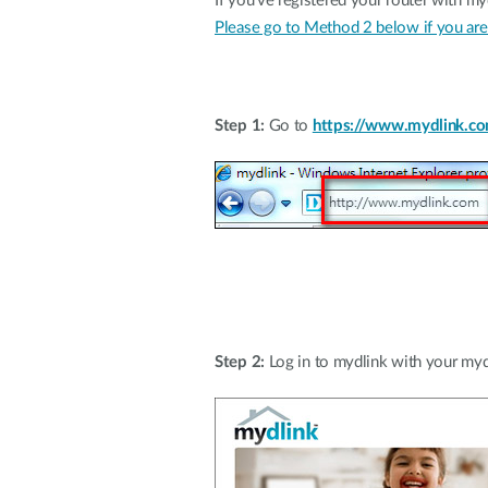
If you've registered your router with my
Please go to Method 2 below if you are 
Step 1:
Go to
https://www.mydlink.c
Step 2:
Log in to mydlink with your myd