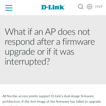
IT|IT
Per privati
Per aziende
Per industrie
Dove Acquistare
Supporto
Risorse
Partner
What if an AP does not
respond after a firmware
upgrade or if it was
interrupted?
All Nuclias access points support D-Link’s dual-image firmware
architecture. If the first image of the firmware has failed to upgrade,