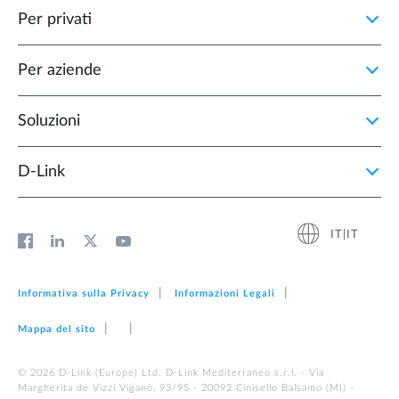
Per privati
Per aziende
Soluzioni
D‑Link
IT|IT
Informativa sulla Privacy
Informazioni Legali
Mappa del sito
© 2026 D‑Link (Europe) Ltd. D-Link Mediterraneo s.r.l. - Via
Margherita de Vizzi Viganò, 93/95 - 20092 Cinisello Balsamo (MI) -