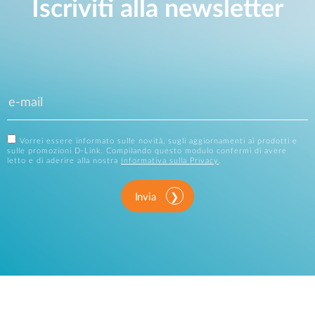
Iscriviti alla newsletter
Vorrei essere informato sulle novità, sugli aggiornamenti ai prodotti e
sulle promozioni D-Link. Compilando questo modulo confermi di avere
letto e di aderire alla nostra
Informativa sulla Privacy
.
Invia