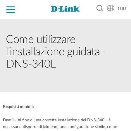
IT|IT
Per privati
Per aziende
Per industrie
Dove Acquistare
Supporto
Risorse
Partner
Come utilizzare
l'installazione guidata -
DNS-340L
Requisiti minimi:
Fase 1 -
Al fine di una corretta installazione del DNS-340L, è
necessario disporre di (almeno) una configurazione simile, come