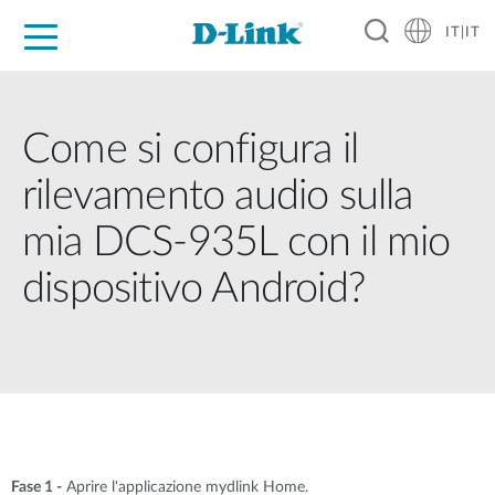
IT|IT
Per privati
Per aziende
Per industrie
Dove Acquistare
Supporto
Risorse
Partner
Come si configura il
rilevamento audio sulla
mia DCS-935L con il mio
dispositivo Android?
Fase 1 -
Aprire l'applicazione mydlink Home.