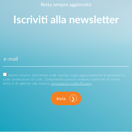
Resta sempre aggiornato
Iscriviti alla newsletter
Vorrei essere informato sulle novità, sugli aggiornamenti ai prodotti e
sulle promozioni D-Link. Compilando questo modulo confermi di avere
letto e di aderire alla nostra
Informativa sulla Privacy
.
Invia