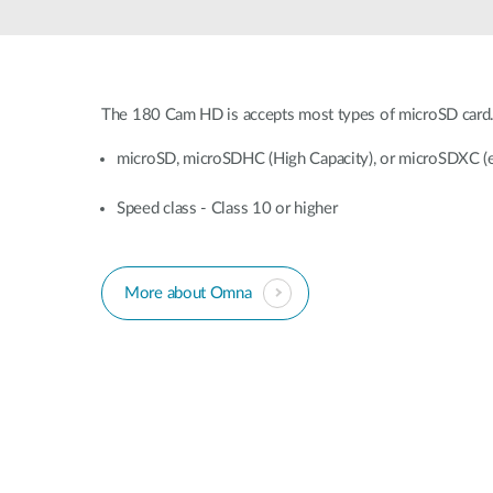
Switches
Switches
non gestiti
Switches
The 180 Cam HD is accepts most types of microSD card.
PoE
microSD, microSDHC (High Capacity), or microSDXC (
Accessori
Gestione
Dove
Speed class - Class 10 or higher
Comprare
Media
Gestione
Convertitori
Network in
Cloud
Fibra Attiva
More about Omna
Network
Direct
Controllers
Attach
Cables
Adattatori
PoE