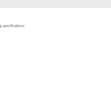
Videosorveglianza
cittadina
Smart
Building
 specifications:
Smart Pole