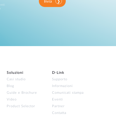
Invia
enti
o
Soluzioni
D‑Link
Casi studio
Supporto
Blog
Informazioni
Guide e Brochure
Comunicati stampa
Video
Eventi
Product Selector
Partner
Contatta