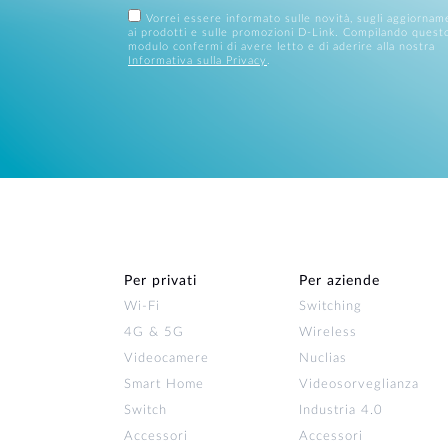
Vorrei essere informato sulle novità, sugli aggiornam
ai prodotti e sulle promozioni D-Link. Compilando quest
modulo confermi di avere letto e di aderire alla nostra
Informativa sulla Privacy
.
Per privati
Per aziende
Wi‑Fi
Switching
4G & 5G
Wireless
Videocamere
Nuclias
Smart Home
Videosorveglianza
Switch
Industria 4.0
Accessori
Accessori