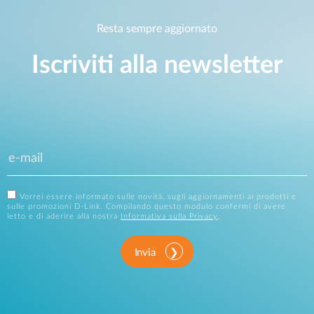
Resta sempre aggiornato
Iscriviti alla newsletter
Vorrei essere informato sulle novità, sugli aggiornamenti ai prodotti e
sulle promozioni D-Link. Compilando questo modulo confermi di avere
letto e di aderire alla nostra
Informativa sulla Privacy
.
Invia