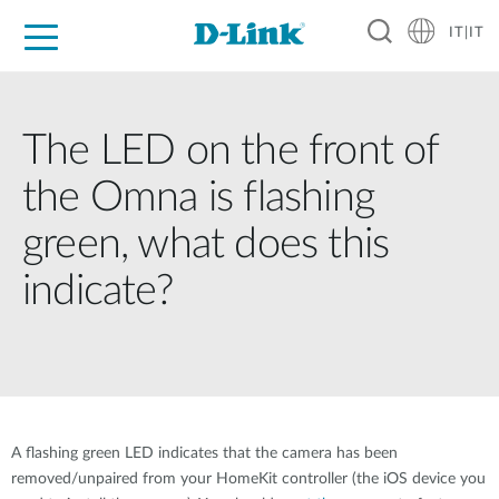
IT|IT
Per privati
Per aziende
Per industrie
Dove Acquistare
Supporto
Risorse
Partner
The LED on the front of
the Omna is flashing
green, what does this
indicate?
A ﬂashing green LED indicates that the camera has been
removed/unpaired from your HomeKit controller (the iOS device you