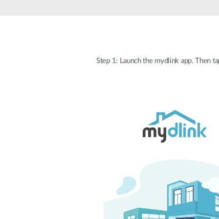
Switches
Switches
non gestiti
Switches
PoE
Step 1: Launch the mydlink app. Then tap
Accessori
Gestione
Dove
Comprare
Media
Gestione
Convertitori
Network in
Cloud
Fibra Attiva
Network
Direct
Controllers
Attach
Cables
Adattatori
PoE