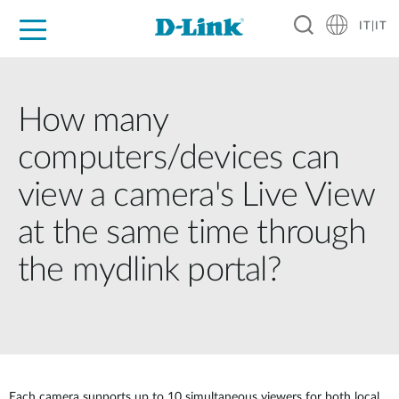
IT|IT
Per privati
Per aziende
Per industrie
Dove Acquistare
Supporto
Risorse
Partner
How many
computers/devices can
view a camera's Live View
at the same time through
the mydlink portal?
Each camera supports up to 10 simultaneous viewers for both local