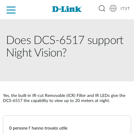
IT|IT
Per privati
Per aziende
Per industrie
Dove Acquistare
Supporto
Risorse
Partner
Does DCS-6517 support
Night Vision?
Yes, the built-in IR-cut Removable (ICR) Filter and IR LEDs give the
DCS-6517 the capability to view up to 20 meters at night.
0
persone l' hanno trovato utile