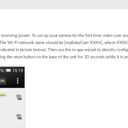
Reti a bordo
veicolo
receiving power. To set up your camera for the first time, make sure yo
k. The Wi-Fi network name should be [myBabyCam-XXXX], where XXXX is 
icated in picture below). Then use the in-app wizard to directly configur
ng the reset button on the base of the unit for 10 seconds while it is 