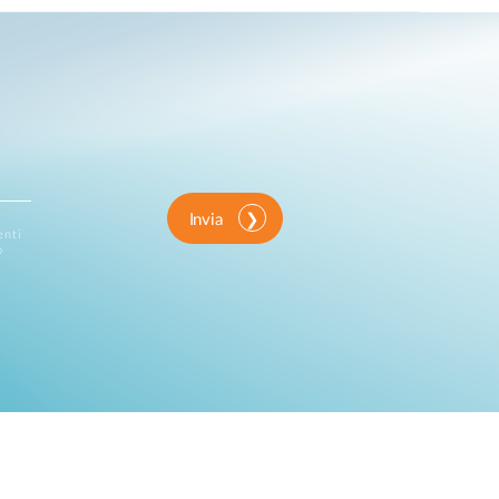
Invia
enti
o