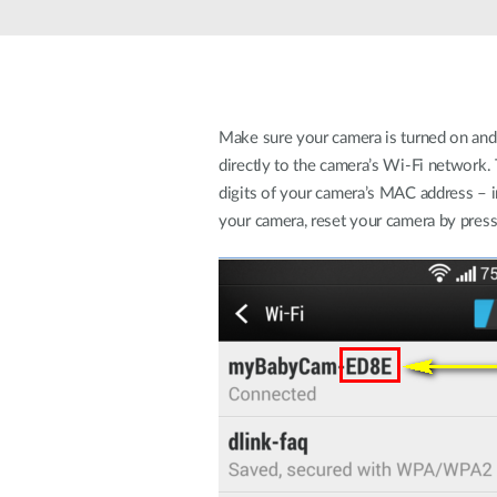
Switches
Switches
non gestiti
Switches
PoE
Make sure your camera is turned on and 
directly to the camera’s Wi-Fi networ
digits of your camera’s MAC address – ind
Accessori
Gestione
Dove
Comprare
your camera, reset your camera by pressi
Media
Gestione
Convertitori
Network in
Cloud
Fibra Attiva
Network
Direct
Controllers
Attach
Cables
Adattatori
PoE