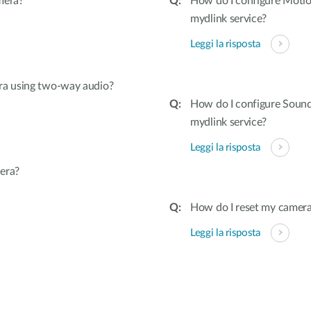
mera?
How do I configure Motio
mydlink service?
Leggi la risposta
ra using two-way audio?
How do I configure Soun
mydlink service?
Leggi la risposta
era?
How do I reset my camera 
Leggi la risposta