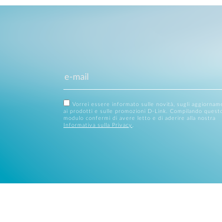
Vorrei essere informato sulle novità, sugli aggiornam
ai prodotti e sulle promozioni D-Link. Compilando quest
modulo confermi di avere letto e di aderire alla nostra
Informativa sulla Privacy
.