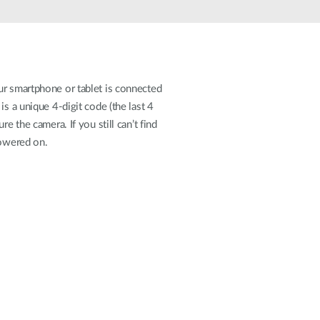
Videosorveglianza
cittadina
Smart
Building
ur smartphone or tablet is connected
Smart Pole
a unique 4-digit code (the last 4
e the camera. If you still can’t find
powered on.