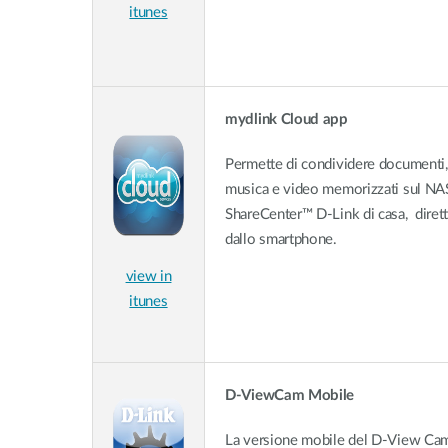
itunes
mydlink Cloud app
Permette di condividere documenti,
musica e video memorizzati sul NA
ShareCenter™ D-Link di casa, dire
dallo smartphone.
view in
itunes
D-ViewCam Mobile
La versione mobile del D-View Ca