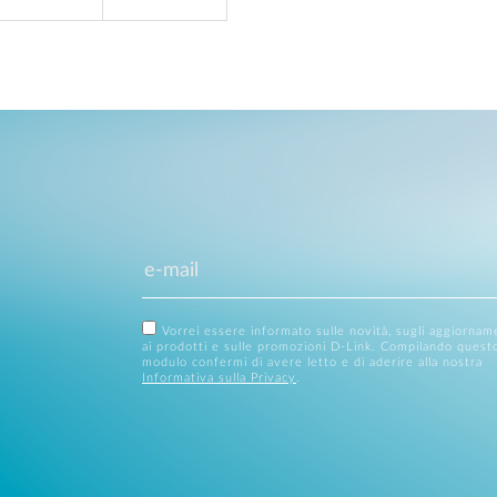
Vorrei essere informato sulle novità, sugli aggiornam
ai prodotti e sulle promozioni D-Link. Compilando quest
modulo confermi di avere letto e di aderire alla nostra
Informativa sulla Privacy
.