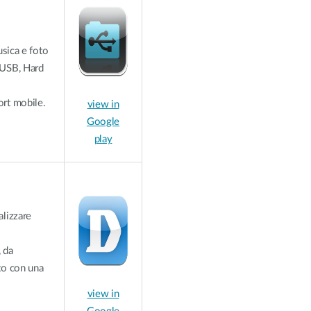
usica e foto
(USB, Hard
ort mobile.
view in
Google
play
alizzare
 da
to con una
view in