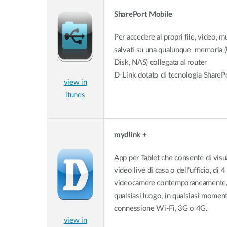
SharePort Mobile
Per accedere ai propri file, video, m
salvati su una qualunque memoria 
Disk, NAS) collegata al router
D-Link dotato di tecnologia ShareP
view in
itunes
mydlink +
App per Tablet che consente di visu
video live di casa o dell’ufficio, di 4
videocamere contemporaneamente,
qualsiasi luogo, in qualsiasi momen
connessione Wi-Fi, 3G o 4G.
view in