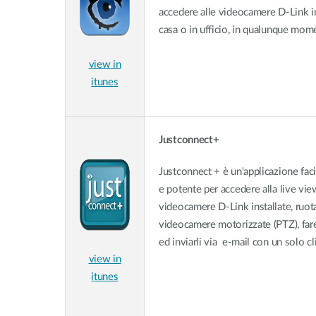
accedere alle videocamere D-Link in
casa o in ufficio, in qualunque mom
view in
itunes
Justconnect+
Justconnect + è un'applicazione facil
e potente per accedere alla live vie
videocamere D-Link installate, ruota
videocamere motorizzate (PTZ), far
ed inviarli via e-mail con un solo cli
view in
itunes