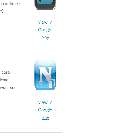
up veloce e
PC.
view in
Google
play
i casa
icare,
iviati sul
view in
Google
play