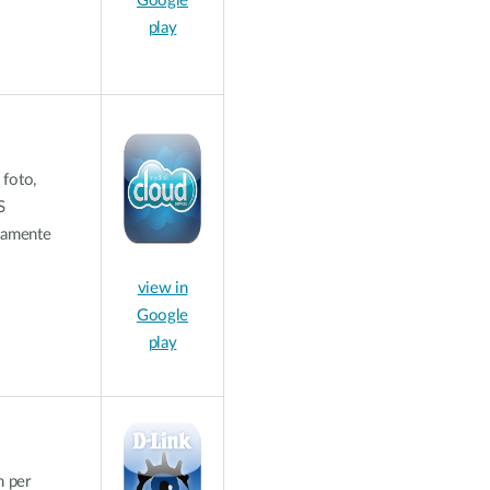
Google
play
 foto,
S
ttamente
view in
Google
play
m per