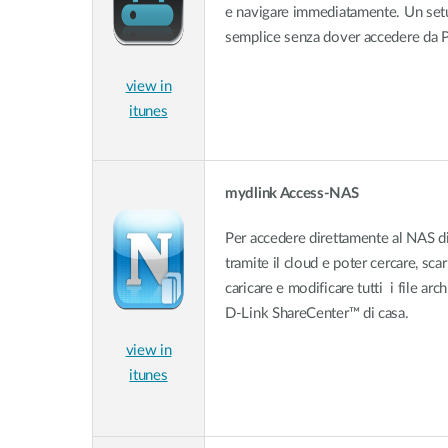
e navigare immediatamente. Un set
semplice senza dover accedere da 
view in
itunes
mydlink Access-NAS
Per accedere direttamente al NAS d
tramite il cloud e poter cercare, scar
caricare e modificare tutti i file arch
D-Link ShareCenter™ di casa.
view in
itunes