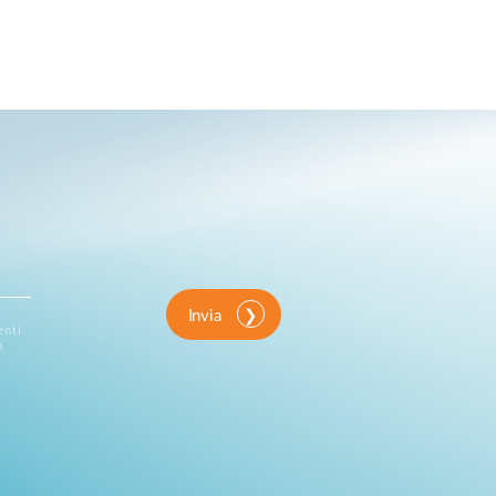
Invia
enti
o