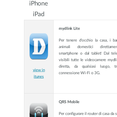
iPhone
Switches
Switches
iPad
non gestiti
Switches
PoE
mydlink Lite
Per tenere d'occhio la casa, i ba
Accessori
Gestione
Dove
animali domestici direttame
Comprare
smartphone o dal tablet! Dal te
Media
Gestione
visibili tutte le videocamere mydl
Convertitori
Network in
Cloud
diretta, da qualsiasi luogo, t
Fibra Attiva
view in
connessione Wi-Fi o 3G.
Network
itunes
Direct
Controllers
Attach
Cables
Adattatori
PoE
QRS Mobile
Per configurare il router di casa da