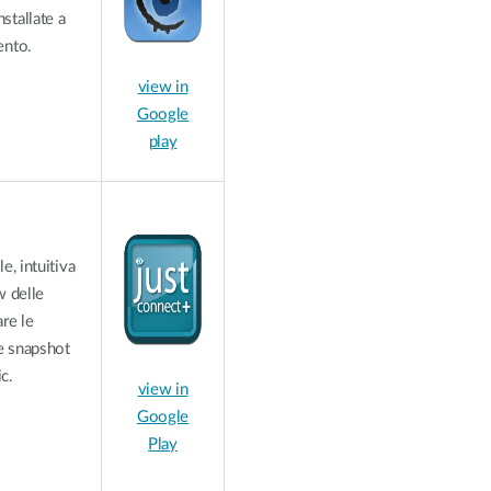
stallate a
ento.
view in
Google
play
e, intuitiva
w delle
re le
e snapshot
c.
view in
Google
Play