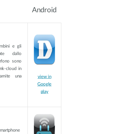
Reti a bordo
veicolo
Android
mbini e gli
nte dallo
lefono sono
ink-cloud in
ramite una
view in
Google
play
 smartphone