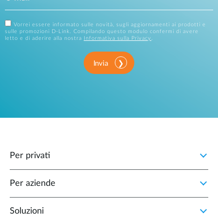
Vorrei essere informato sulle novità, sugli aggiornamenti ai prodotti e
sulle promozioni D-Link. Compilando questo modulo confermi di avere
letto e di aderire alla nostra
Informativa sulla Privacy
.
Invia
Per privati
Per aziende
Soluzioni