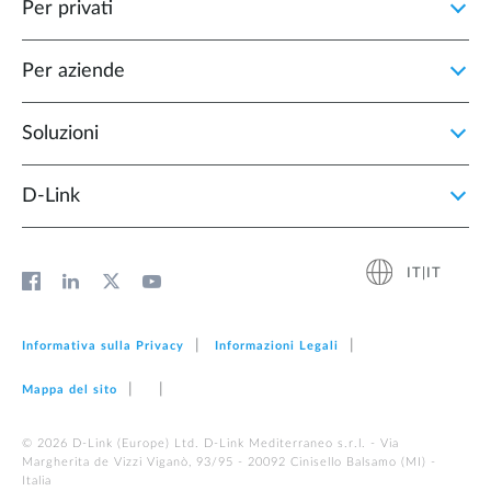
Per privati
Per aziende
Soluzioni
D‑Link
IT|IT
Informativa sulla Privacy
Informazioni Legali
Mappa del sito
© 2026 D‑Link (Europe) Ltd. D-Link Mediterraneo s.r.l. - Via
Margherita de Vizzi Viganò, 93/95 - 20092 Cinisello Balsamo (MI) -
Italia