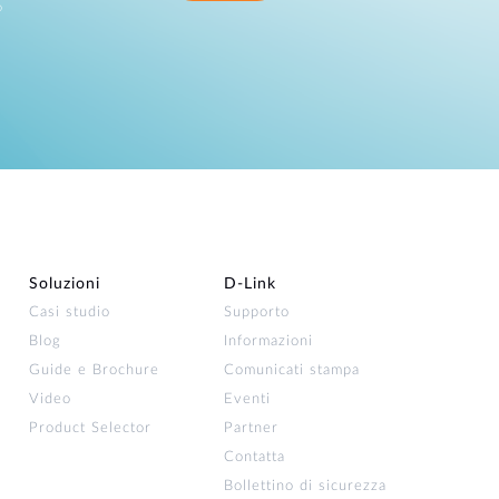
o
Soluzioni
D‑Link
Casi studio
Supporto
Blog
Informazioni
Guide e Brochure
Comunicati stampa
Video
Eventi
Product Selector
Partner
Contatta
Bollettino di sicurezza