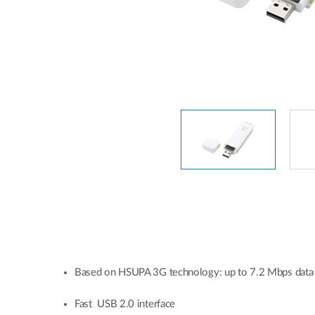
Switches
Switches
non gestiti
Switches
PoE
Accessori
Gestione
Dove
Comprare
Media
Gestione
Convertitori
Network in
Cloud
Fibra Attiva
Network
Direct
Controllers
Attach
Cables
Adattatori
PoE
Based on HSUPA 3G technology: up to 7.2 Mbps data 
Fast USB 2.0 interface