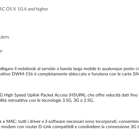
C OS X 10.4 and higher
uters
or
e il notebook al servizio a banda larga mobile in qualunque posto ci si 
ositivo DWM-156 è completamente sbloccato e funziona con le carte SIM di
G High Speed Uplink Packet Access (HSUPA), che offre velocità dati fino
lità retroattiva con le tecnologie 3.5G, 3G e 2.5G.
 e MAC: tutti i driver e il software necessari sono incorporati, consentend
 modem con router D-Link compatibili e condividere la connessione 3G tra