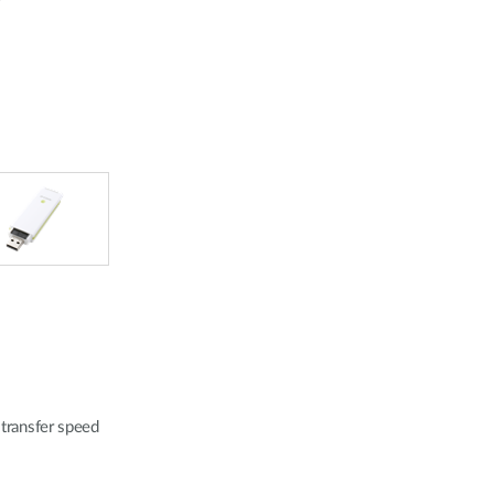
Reti a bordo
veicolo
transfer speed