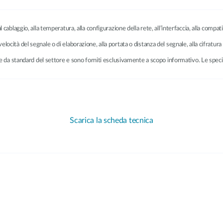
cablaggio, alla temperatura, alla configurazione della rete, all’interfaccia, alla compatib
a velocità del segnale o di elaborazione, alla portata o distanza del segnale, alla cifratura 
vate da standard del settore e sono forniti esclusivamente a scopo informativo. Le sp
Scarica la scheda tecnica