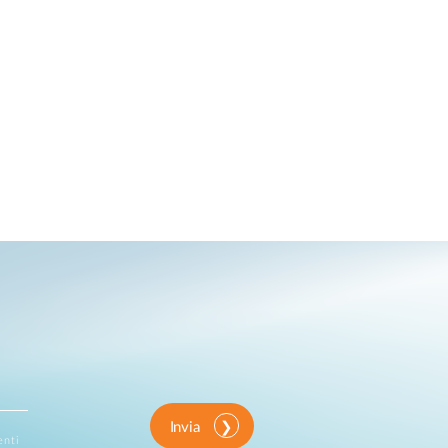
Invia
enti