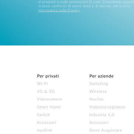
ai prodotti e sulle promozioni D-Link. Compilando quest
modulo confermi di avere letto e di aderire alla nostra
Informativa sulla Privacy
.
Per privati
Per aziende
Wi‑Fi
Switching
4G & 5G
Wireless
Videocamere
Nuclias
Smart Home
Videosorveglianza
Switch
Industria 4.0
Accessori
Accessori
mydlink
Dove Acquistare