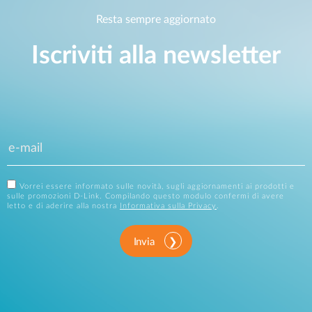
Resta sempre aggiornato
Iscriviti alla newsletter
Vorrei essere informato sulle novità, sugli aggiornamenti ai prodotti e
sulle promozioni D-Link. Compilando questo modulo confermi di avere
letto e di aderire alla nostra
Informativa sulla Privacy
.
Invia