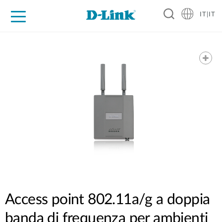
IT|IT
Per privati
Per aziende
Per industrie
Dove Acquistare
Supporto
Risorse
Partner
Access point 802.11a/g a doppia
banda di frequenza per ambienti