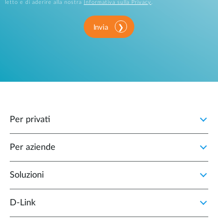
letto e di aderire alla nostra
Informativa sulla Privacy
.
Invia
Per privati
Per aziende
Soluzioni
D‑Link