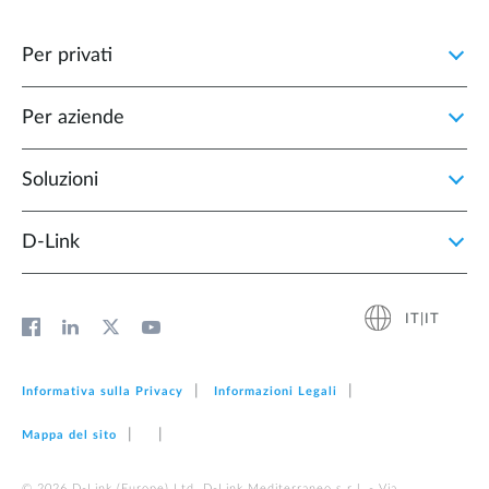
Per privati
Per aziende
Soluzioni
D‑Link
IT|IT
Informativa sulla Privacy
Informazioni Legali
Mappa del sito
© 2026 D‑Link (Europe) Ltd. D-Link Mediterraneo s.r.l. - Via