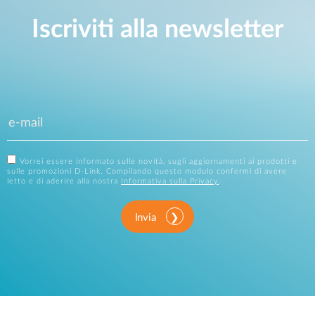
Iscriviti alla newsletter
Vorrei essere informato sulle novità, sugli aggiornamenti ai prodotti e
sulle promozioni D-Link. Compilando questo modulo confermi di avere
letto e di aderire alla nostra
Informativa sulla Privacy
.
Invia