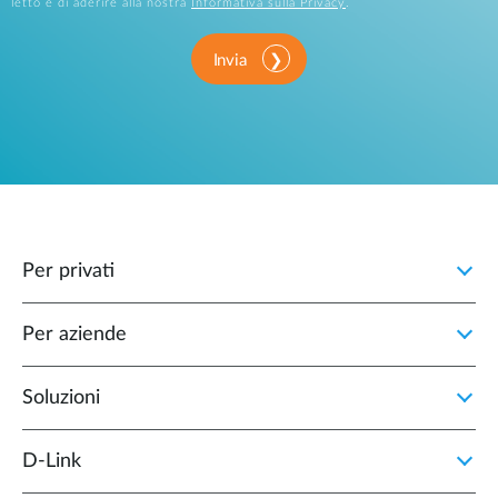
letto e di aderire alla nostra
Informativa sulla Privacy
.
Invia
Per privati
Per aziende
Soluzioni
D‑Link