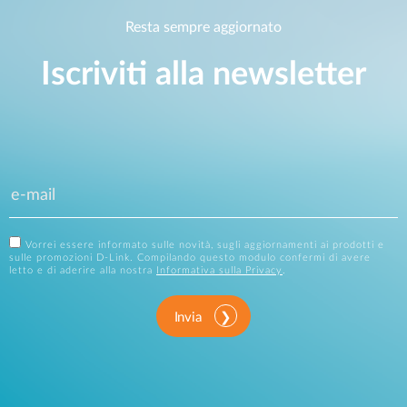
Resta sempre aggiornato
Iscriviti alla newsletter
Vorrei essere informato sulle novità, sugli aggiornamenti ai prodotti e
sulle promozioni D-Link. Compilando questo modulo confermi di avere
letto e di aderire alla nostra
Informativa sulla Privacy
.
Invia