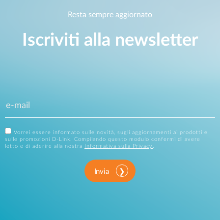
Resta sempre aggiornato
Iscriviti alla newsletter
Vorrei essere informato sulle novità, sugli aggiornamenti ai prodotti e
sulle promozioni D-Link. Compilando questo modulo confermi di avere
letto e di aderire alla nostra
Informativa sulla Privacy
.
Invia