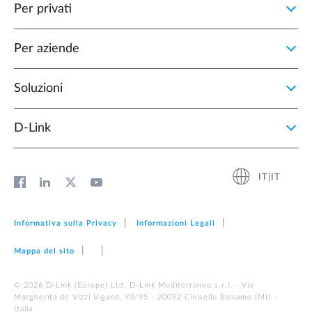
Per privati
Per aziende
Soluzioni
D‑Link
IT|IT
Informativa sulla Privacy
Informazioni Legali
Mappa del sito
© 2026 D‑Link (Europe) Ltd. D-Link Mediterraneo s.r.l. - Via
Margherita de Vizzi Viganò, 93/95 - 20092 Cinisello Balsamo (MI) -
Italia