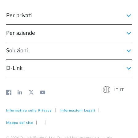
Per privati
Per aziende
Soluzioni
D‑Link
IT|IT
Informativa sulla Privacy
Informazioni Legali
Mappa del sito
© 2026 D‑Link (Europe) Ltd. D-Link Mediterraneo s.r.l. - Via