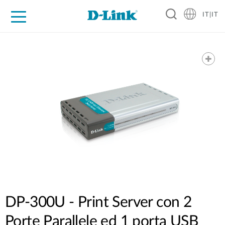
IT|IT
Per privati
Per aziende
Per industrie
Dove Acquistare
Supporto
Risorse
Partner
DP-300U - Print Server con 2
Porte Parallele ed 1 porta USB