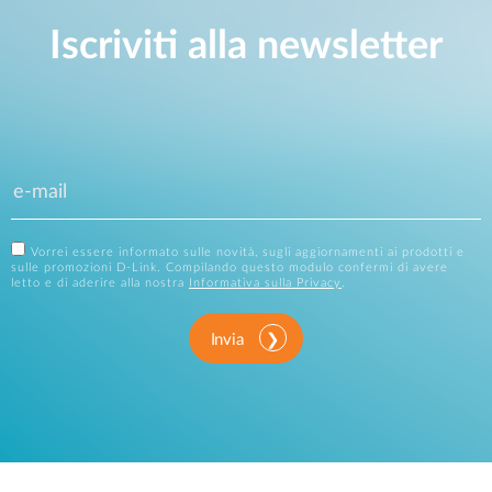
Iscriviti alla newsletter
Vorrei essere informato sulle novità, sugli aggiornamenti ai prodotti e
sulle promozioni D-Link. Compilando questo modulo confermi di avere
letto e di aderire alla nostra
Informativa sulla Privacy
.
Invia