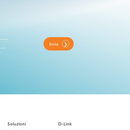
Invia
enti
o
Soluzioni
D‑Link