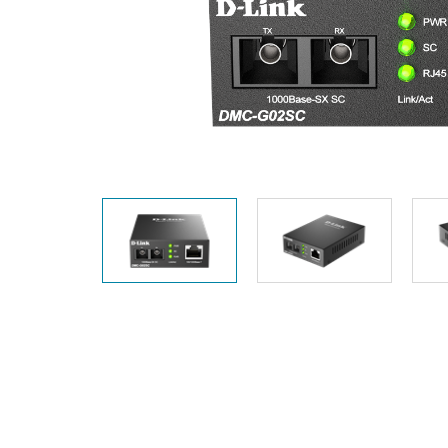
Switches
Switches
non gestiti
Switches
PoE
Accessori
Gestione
Dove
Comprare
Media
Gestione
Convertitori
Network in
Cloud
Fibra Attiva
Network
Direct
Controllers
Attach
Cables
Adattatori
PoE