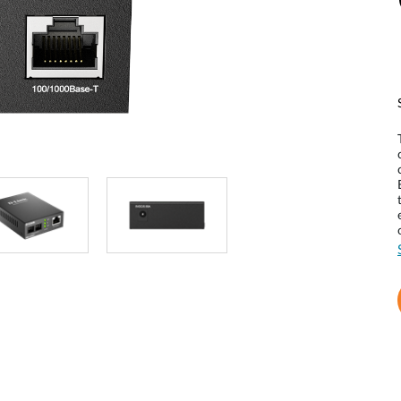
Reti a bordo
veicolo