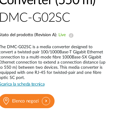
Converter (550 m)
Videosorveglianza
DMC-G02SC
cittadina
Smart
Building
Stato del prodotto (Revision A):
Live
Smart Pole
The DMC-G02SC is a media converter designed to
convert a twisted-pair 100/1000Base-T Gigabit Ethernet
connection to a multi-mode fibre 1000Base-SX Gigabit
Ethernet connection to extend a connection distance (up
to 550 m) between two devices. This media converter is
equipped with one RJ-45 for twisted-pair and one fibre
optic SC port.
Scarica la scheda tecnica
Elenco negozi