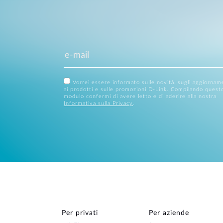
Vorrei essere informato sulle novità, sugli aggiornam
ai prodotti e sulle promozioni D-Link. Compilando quest
modulo confermi di avere letto e di aderire alla nostra
Informativa sulla Privacy
.
Per privati
Per aziende