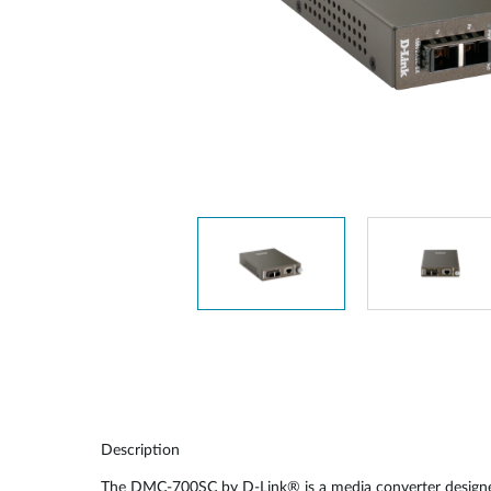
Switches
Switches
non gestiti
Switches
PoE
Accessori
Gestione
Dove
Comprare
Media
Gestione
Convertitori
Network in
Cloud
Fibra Attiva
Network
Direct
Controllers
Attach
Cables
Adattatori
PoE
Description
The DMC-700SC by D-Link® is a media converter designed