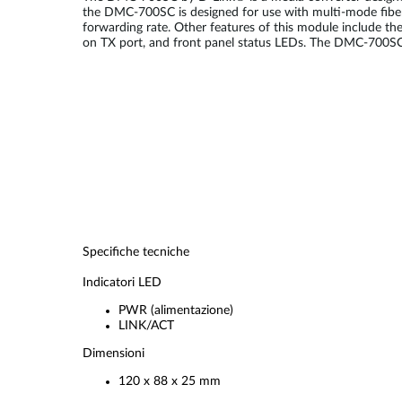
the DMC-700SC is designed for use with multi-mode fiber 
forwarding rate. Other features of this module include th
on TX port, and front panel status LEDs. The DMC-700SC w
Specifiche tecniche
Indicatori LED
PWR (alimentazione)
LINK/ACT
Dimensioni
120 x 88 x 25 mm