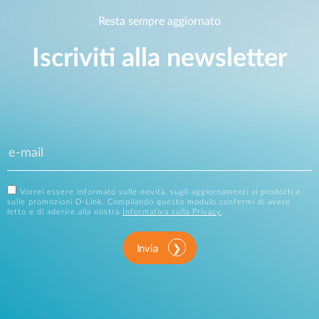
Resta sempre aggiornato
Iscriviti alla newsletter
Vorrei essere informato sulle novità, sugli aggiornamenti ai prodotti e
sulle promozioni D-Link. Compilando questo modulo confermi di avere
letto e di aderire alla nostra
Informativa sulla Privacy
.
Invia