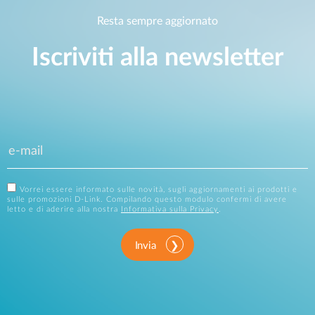
Resta sempre aggiornato
Iscriviti alla newsletter
Vorrei essere informato sulle novità, sugli aggiornamenti ai prodotti e
sulle promozioni D-Link. Compilando questo modulo confermi di avere
letto e di aderire alla nostra
Informativa sulla Privacy
.
Invia