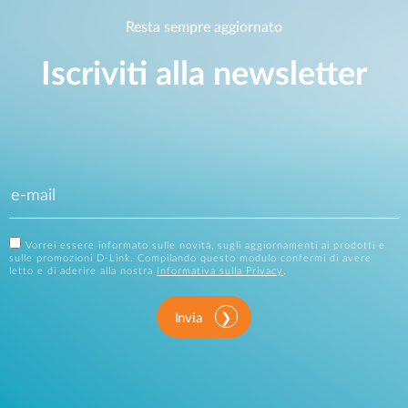
Resta sempre aggiornato
Iscriviti alla newsletter
Vorrei essere informato sulle novità, sugli aggiornamenti ai prodotti e
sulle promozioni D-Link. Compilando questo modulo confermi di avere
letto e di aderire alla nostra
Informativa sulla Privacy
.
Invia