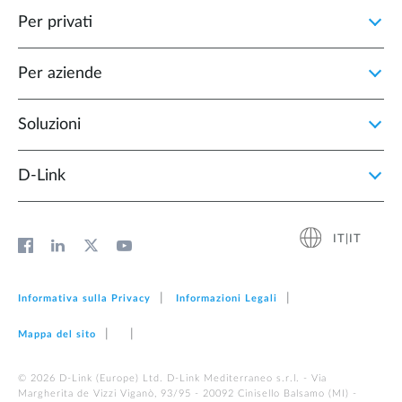
Per privati
Per aziende
Soluzioni
D‑Link
IT|IT
Informativa sulla Privacy
Informazioni Legali
Mappa del sito
© 2026 D‑Link (Europe) Ltd. D-Link Mediterraneo s.r.l. - Via
Margherita de Vizzi Viganò, 93/95 - 20092 Cinisello Balsamo (MI) -