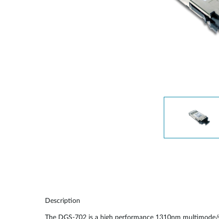
Switches
Switches
non gestiti
Switches
PoE
Accessori
Gestione
Dove
Comprare
Media
Gestione
Convertitori
Network in
Cloud
Fibra Attiva
Network
Direct
Controllers
Attach
Cables
Adattatori
PoE
Description
The DGS-702 is a high performance 1310nm multimode/sin