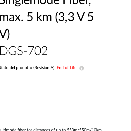
Singlemode Fiber,
Videosorveglianza
max. 5 km (3,3 V 5
cittadina
Smart
V)
Building
Smart Pole
DGS-702
Stato del prodotto (Revision A):
End of Life
multimode fiber for distances of up to 550m/550m/10km