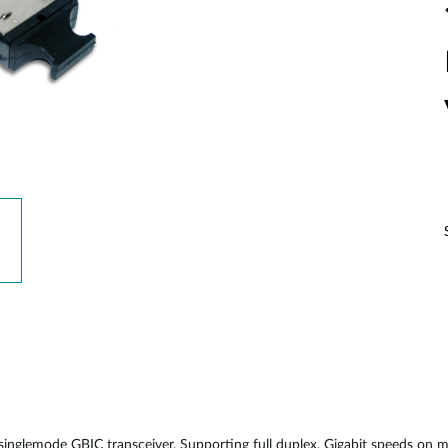
Reti a bordo
veicolo
glemode GBIC transceiver. Supporting full duplex, Gigabit speeds on 