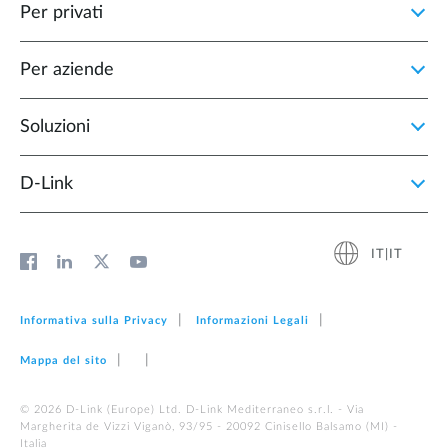
Per privati
Per aziende
Soluzioni
D‑Link
IT|IT
Informativa sulla Privacy
Informazioni Legali
Mappa del sito
© 2026 D‑Link (Europe) Ltd. D-Link Mediterraneo s.r.l. - Via
Margherita de Vizzi Viganò, 93/95 - 20092 Cinisello Balsamo (MI) -
Italia