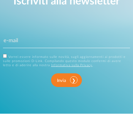
Iscriviti alla newsletter
Vorrei essere informato sulle novità, sugli aggiornamenti ai prodotti e
sulle promozioni D-Link. Compilando questo modulo confermi di avere
letto e di aderire alla nostra
Informativa sulla Privacy
.
Invia