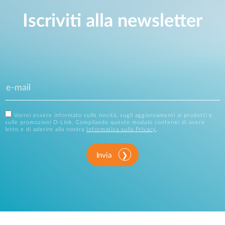
Iscriviti alla newsletter
Vorrei essere informato sulle novità, sugli aggiornamenti ai prodotti e
sulle promozioni D-Link. Compilando questo modulo confermi di avere
letto e di aderire alla nostra
Informativa sulla Privacy
.
Invia