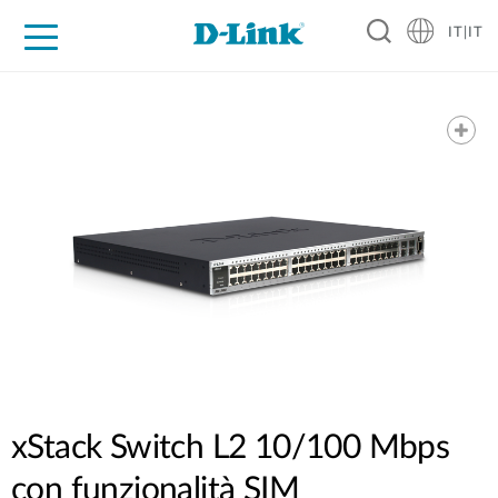
IT|IT
Per privati
Per aziende
Per industrie
Dove Acquistare
Supporto
Risorse
Partner
xStack Switch L2 10/100 Mbps
con funzionalità SIM