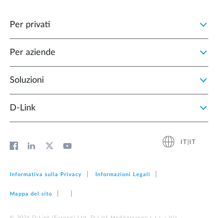
Per privati
Per aziende
Soluzioni
D‑Link
IT|IT
Informativa sulla Privacy
Informazioni Legali
Mappa del sito
© 2026 D‑Link (Europe) Ltd. D-Link Mediterraneo s.r.l. - Via