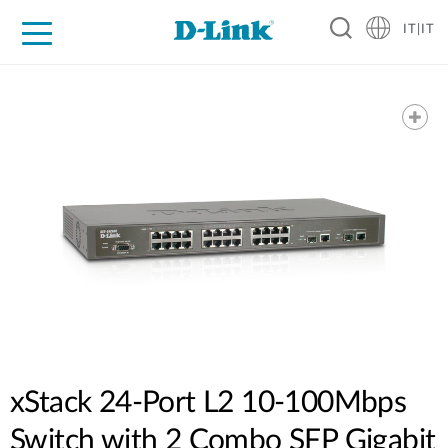
IT|IT
Per privati
Per aziende
Per industrie
Dove Acquistare
Supporto
Risorse
Partner
xStack 24-Port L2 10-100Mbps
Switch with 2 Combo SFP Gigabit