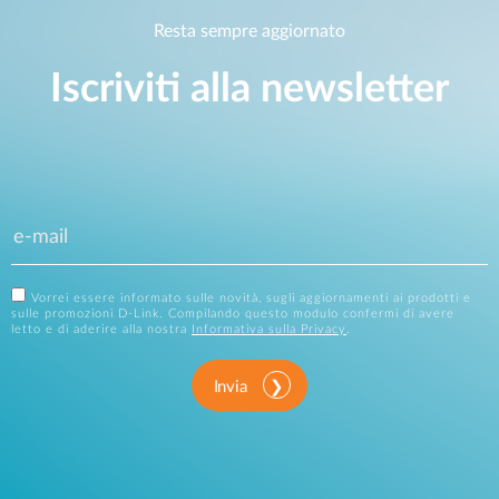
Resta sempre aggiornato
Iscriviti alla newsletter
Vorrei essere informato sulle novità, sugli aggiornamenti ai prodotti e
sulle promozioni D-Link. Compilando questo modulo confermi di avere
letto e di aderire alla nostra
Informativa sulla Privacy
.
Invia